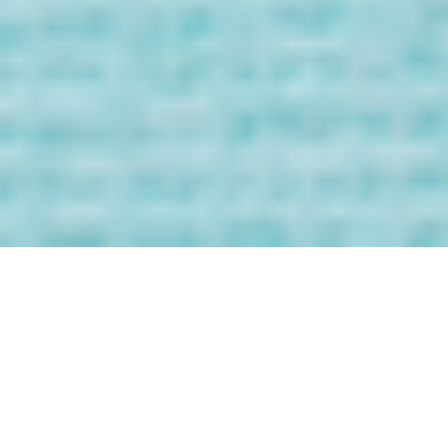
Bienvenida/o a
los Mensaje de
tus Guías