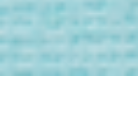
Bienvenida/o a
los Mensaje de
tus Guías