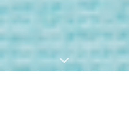
Bienvenida/o a
los Mensaje de
tus Guías