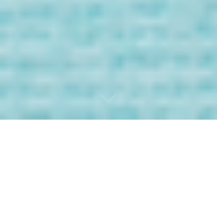
Bienvenida/o a
los Mensaje de
tus Guías