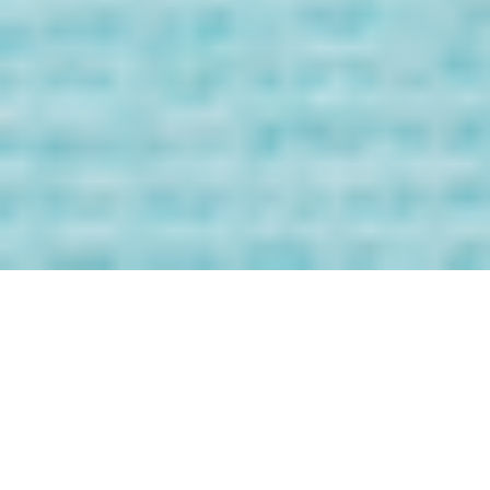
Bienvenida/o a
los Mensaje de
tus Guías