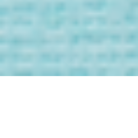
Bienvenida/o a
los Mensaje de
tus Guías