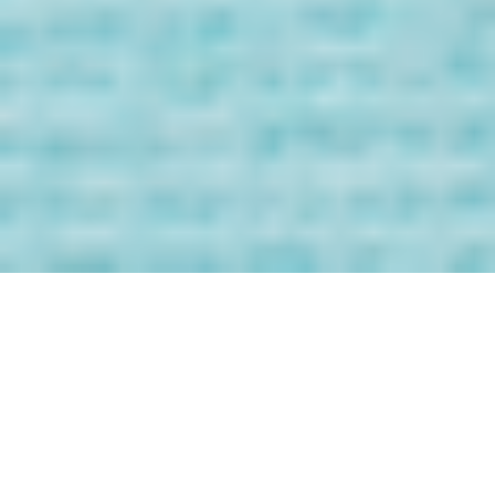
Bienvenida/o a
los Mensaje de
tus Guías