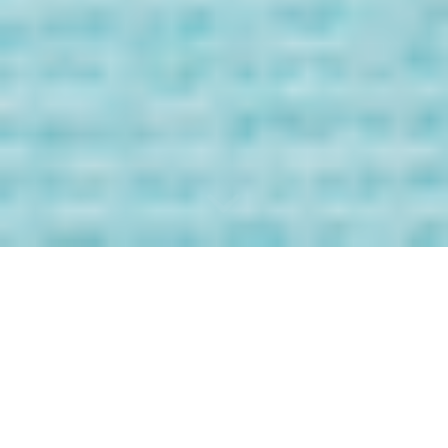
Bienvenida/o a
los Mensaje de
tus Guías