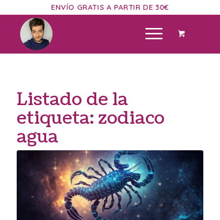
ENVÍO GRATIS A PARTIR DE 30€
Listado de la
etiqueta:
zodiaco
agua