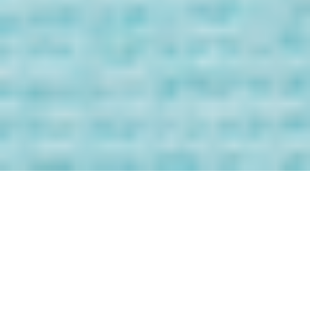
Bienvenida/o a
los Mensaje de
tus Guías