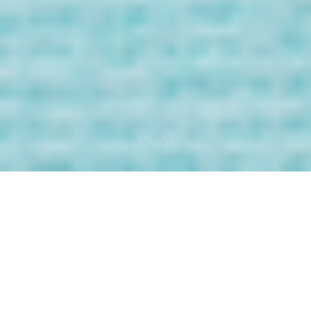
Bienvenida/o a
los Mensaje de
tus Guías