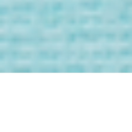
Bienvenida/o a
los Mensaje de
tus Guías