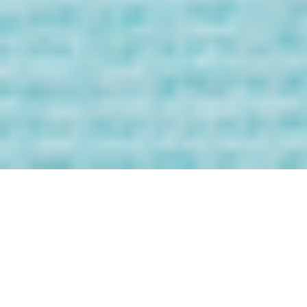
Bienvenida/o a
los Mensaje de
tus Guías