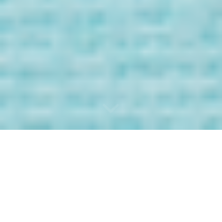
Bienvenida/o a
los Mensaje de
tus Guías