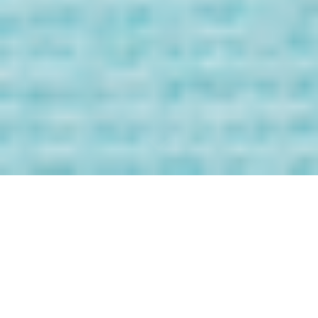
Bienvenida/o a
los Mensaje de
tus Guías