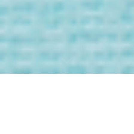
Bienvenida/o a
los Mensaje de
tus Guías