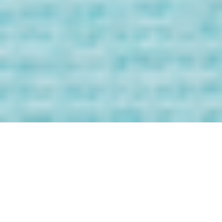
Bienvenida/o a
los Mensaje de
tus Guías