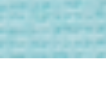
Bienvenida/o a
los Mensaje de
tus Guías