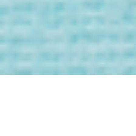
Bienvenida/o a
los Mensaje de
tus Guías