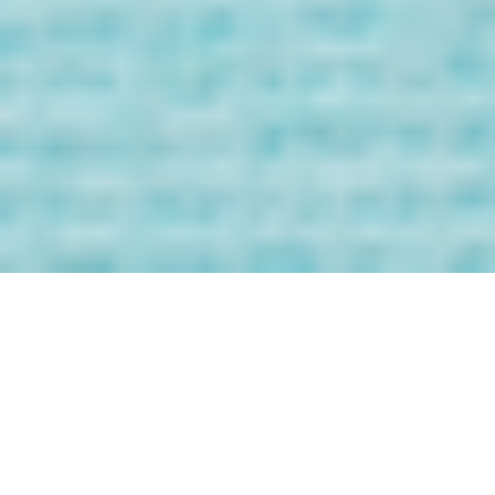
Bienvenida/o a
los Mensaje de
tus Guías