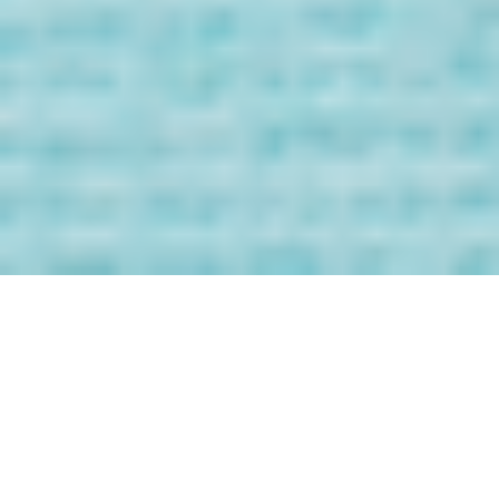
Bienvenida/o a
los Mensaje de
tus Guías