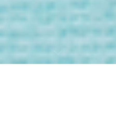
Bienvenida/o a
los Mensaje de
tus Guías